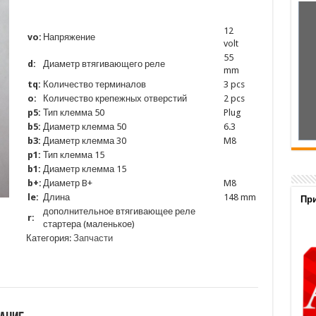
12
vo:
Напряжение
volt
55
d:
Диаметр втягивающего реле
mm
tq:
Количество терминалов
3 pcs
o:
Количество крепежных отверстий
2 pcs
p5:
Тип клемма 50
Plug
b5:
Диаметр клемма 50
6.3
b3:
Диаметр клемма 30
M8
p1:
Тип клемма 15
b1:
Диаметр клемма 15
b+:
Диаметр B+
M8
le:
Длина
148 mm
При
дополнительное втягивающее реле
r:
стартера (маленькое)
Категория:
Запчасти