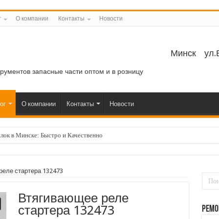
г
О компании
Контакты
Новости
Минск
ул.
трументов запасные части оптом и в розницу
ог
О компании
Контакты
Новости
лок в Минске: Быстро и Качественно
реле стартера 132473
Втягивающее реле
стартера 132473
Ремо