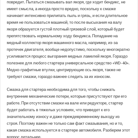
повредит. Пытаться смазывать вал якоря, где ходит бендикс, не
имеет смысла, а иногда просто вредно, поскольку к смазке
начинает интенсивно прилипать пыль и грязь, и если длительное
время не пользоваться машиной, то после высыхания на валу
якоря образуется густой плотный грязевой слой, который будет
препятствовать нормальному ходу бендикса. Попадание на
медный коллектор якоря машинного масла, например, из-за
протечек двигателя, вообще недопустимо, поскольку многократно
усиливается процесс выгорания медных ламелей якоря. Гораздо
полезнее для любого стартера универсальное средство «WD-40».
Медно-графитные втулки, центрирующие ось якоря, также не
требуют смазки, гораздо важнее следить за их износом.
Смазка для стартера необходима для того, чтобы снижать
внутренние механические потери, которые присутствуют при его
работе. При отсутствии смазки на вале или редукторе, стартер
будет работать в тяжелых условиях, что приведет к его
значительному износу и даже преждевременному выходу из
строя. Поэтому важен не только сам факт смазывания, но и то,
какая смазка используется в стартере автомобиля. Разберем этот
вопрос детальнее.